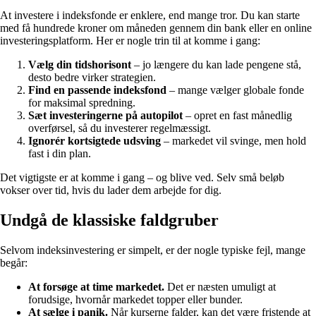
At investere i indeksfonde er enklere, end mange tror. Du kan starte
med få hundrede kroner om måneden gennem din bank eller en online
investeringsplatform. Her er nogle trin til at komme i gang:
Vælg din tidshorisont
– jo længere du kan lade pengene stå,
desto bedre virker strategien.
Find en passende indeksfond
– mange vælger globale fonde
for maksimal spredning.
Sæt investeringerne på autopilot
– opret en fast månedlig
overførsel, så du investerer regelmæssigt.
Ignorér kortsigtede udsving
– markedet vil svinge, men hold
fast i din plan.
Det vigtigste er at komme i gang – og blive ved. Selv små beløb
vokser over tid, hvis du lader dem arbejde for dig.
Undgå de klassiske faldgruber
Selvom indeksinvestering er simpelt, er der nogle typiske fejl, mange
begår:
At forsøge at time markedet.
Det er næsten umuligt at
forudsige, hvornår markedet topper eller bunder.
At sælge i panik.
Når kurserne falder, kan det være fristende at