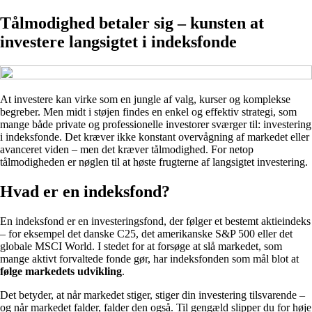
Tålmodighed betaler sig – kunsten at
investere langsigtet i indeksfonde
At investere kan virke som en jungle af valg, kurser og komplekse
begreber. Men midt i støjen findes en enkel og effektiv strategi, som
mange både private og professionelle investorer sværger til: investering
i indeksfonde. Det kræver ikke konstant overvågning af markedet eller
avanceret viden – men det kræver tålmodighed. For netop
tålmodigheden er nøglen til at høste frugterne af langsigtet investering.
Hvad er en indeksfond?
En indeksfond er en investeringsfond, der følger et bestemt aktieindeks
– for eksempel det danske C25, det amerikanske S&P 500 eller det
globale MSCI World. I stedet for at forsøge at slå markedet, som
mange aktivt forvaltede fonde gør, har indeksfonden som mål blot at
følge markedets udvikling
.
Det betyder, at når markedet stiger, stiger din investering tilsvarende –
og når markedet falder, falder den også. Til gengæld slipper du for høje