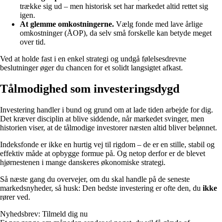
trække sig ud – men historisk set har markedet altid rettet sig
igen.
At glemme omkostningerne.
Vælg fonde med lave årlige
omkostninger (ÅOP), da selv små forskelle kan betyde meget
over tid.
Ved at holde fast i en enkel strategi og undgå følelsesdrevne
beslutninger øger du chancen for et solidt langsigtet afkast.
Tålmodighed som investeringsdygd
Investering handler i bund og grund om at lade tiden arbejde for dig.
Det kræver disciplin at blive siddende, når markedet svinger, men
historien viser, at de tålmodige investorer næsten altid bliver belønnet.
Indeksfonde er ikke en hurtig vej til rigdom – de er en stille, stabil og
effektiv måde at opbygge formue på. Og netop derfor er de blevet
hjørnestenen i mange danskeres økonomiske strategi.
Så næste gang du overvejer, om du skal handle på de seneste
markedsnyheder, så husk: Den bedste investering er ofte den, du
ikke
rører ved.
Nyhedsbrev: Tilmeld dig nu