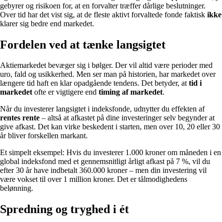
gebyrer og risikoen for, at en forvalter træffer dårlige beslutninger.
Over tid har det vist sig, at de fleste aktivt forvaltede fonde faktisk
ikke
klarer sig bedre end markedet.
Fordelen ved at tænke langsigtet
Aktiemarkedet bevæger sig i bølger. Der vil altid være perioder med
uro, fald og usikkerhed. Men ser man på historien, har markedet over
længere tid haft en klar opadgående tendens. Det betyder, at
tid i
markedet
ofte er vigtigere end
timing af markedet
.
Når du investerer langsigtet i indeksfonde, udnytter du effekten af
rentes rente
– altså at afkastet på dine investeringer selv begynder at
give afkast. Det kan virke beskedent i starten, men over 10, 20 eller 30
år bliver forskellen markant.
Et simpelt eksempel: Hvis du investerer 1.000 kroner om måneden i en
global indeksfond med et gennemsnitligt årligt afkast på 7 %, vil du
efter 30 år have indbetalt 360.000 kroner – men din investering vil
være vokset til over 1 million kroner. Det er tålmodighedens
belønning.
Spredning og tryghed i ét