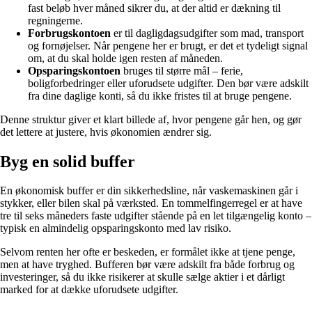
fast beløb hver måned sikrer du, at der altid er dækning til
regningerne.
Forbrugskontoen
er til dagligdagsudgifter som mad, transport
og fornøjelser. Når pengene her er brugt, er det et tydeligt signal
om, at du skal holde igen resten af måneden.
Opsparingskontoen
bruges til større mål – ferie,
boligforbedringer eller uforudsete udgifter. Den bør være adskilt
fra dine daglige konti, så du ikke fristes til at bruge pengene.
Denne struktur giver et klart billede af, hvor pengene går hen, og gør
det lettere at justere, hvis økonomien ændrer sig.
Byg en solid buffer
En økonomisk buffer er din sikkerhedsline, når vaskemaskinen går i
stykker, eller bilen skal på værksted. En tommelfingerregel er at have
tre til seks måneders faste udgifter stående på en let tilgængelig konto –
typisk en almindelig opsparingskonto med lav risiko.
Selvom renten her ofte er beskeden, er formålet ikke at tjene penge,
men at have tryghed. Bufferen bør være adskilt fra både forbrug og
investeringer, så du ikke risikerer at skulle sælge aktier i et dårligt
marked for at dække uforudsete udgifter.