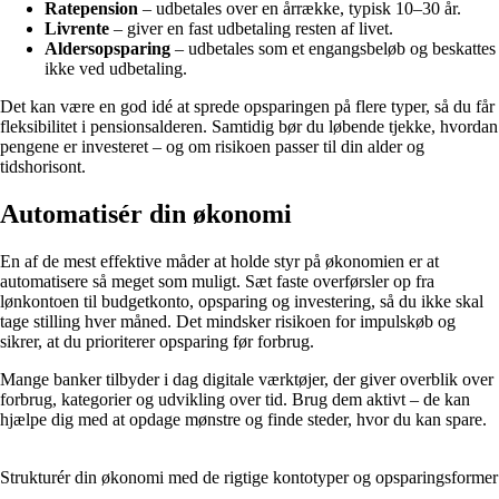
Ratepension
– udbetales over en årrække, typisk 10–30 år.
Livrente
– giver en fast udbetaling resten af livet.
Aldersopsparing
– udbetales som et engangsbeløb og beskattes
ikke ved udbetaling.
Det kan være en god idé at sprede opsparingen på flere typer, så du får
fleksibilitet i pensionsalderen. Samtidig bør du løbende tjekke, hvordan
pengene er investeret – og om risikoen passer til din alder og
tidshorisont.
Automatisér din økonomi
En af de mest effektive måder at holde styr på økonomien er at
automatisere så meget som muligt. Sæt faste overførsler op fra
lønkontoen til budgetkonto, opsparing og investering, så du ikke skal
tage stilling hver måned. Det mindsker risikoen for impulskøb og
sikrer, at du prioriterer opsparing før forbrug.
Mange banker tilbyder i dag digitale værktøjer, der giver overblik over
forbrug, kategorier og udvikling over tid. Brug dem aktivt – de kan
hjælpe dig med at opdage mønstre og finde steder, hvor du kan spare.
Strukturér din økonomi med de rigtige kontotyper og opsparingsformer