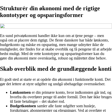
Strukturér din økonomi med de rigtige
kontotyper og opsparingsformer
En sund privatøkonomi handler ikke kun om at tjene penge – men
også om at placere dem rigtigt. De fleste danskere har både lønkonto,
budgetkonto og måske en opsparing, men mange udnytter ikke de
muligheder, der findes for at skabe overblik og få pengene til at arbejde
bedst muligt. Med de rette kontotyper og opsparingsformer kan du
gøre din økonomi mere overskuelig, robust og målrettet dine behov.
Skab overblik med de grundlæggende konti
Et godt sted at starte er at opdele din økonomi i funktionelle konti. Det
gør det lettere at styre udgifter og undgå ubehagelige overraskelser.
Lønkontoen
er din primære konto, hvor indkomsten går ind, og
hvorfra du overfører penge til andre formål. Den bør ikke bruges
til faste betalinger – det skaber rod.
Budgetkontoen
samler alle faste udgifter som husleje,
forsikringer, abonnementer og elregninger. Ved at overføre et