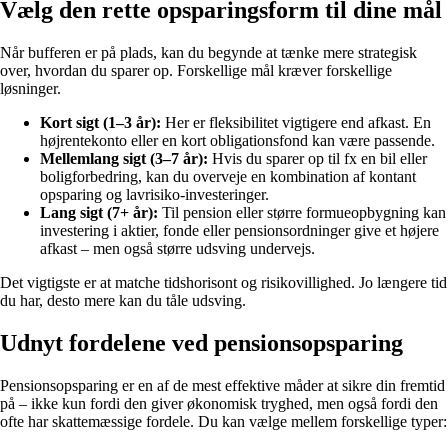
Vælg den rette opsparingsform til dine mål
Når bufferen er på plads, kan du begynde at tænke mere strategisk
over, hvordan du sparer op. Forskellige mål kræver forskellige
løsninger.
Kort sigt (1–3 år):
Her er fleksibilitet vigtigere end afkast. En
højrentekonto eller en kort obligationsfond kan være passende.
Mellemlang sigt (3–7 år):
Hvis du sparer op til fx en bil eller
boligforbedring, kan du overveje en kombination af kontant
opsparing og lavrisiko-investeringer.
Lang sigt (7+ år):
Til pension eller større formueopbygning kan
investering i aktier, fonde eller pensionsordninger give et højere
afkast – men også større udsving undervejs.
Det vigtigste er at matche tidshorisont og risikovillighed. Jo længere tid
du har, desto mere kan du tåle udsving.
Udnyt fordelene ved pensionsopsparing
Pensionsopsparing er en af de mest effektive måder at sikre din fremtid
på – ikke kun fordi den giver økonomisk tryghed, men også fordi den
ofte har skattemæssige fordele. Du kan vælge mellem forskellige typer: