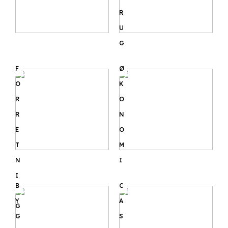
R
U
G
F
Ø
O
K
R
O
R
N
E
O
T
M
N
I
I
B
C
N
Y
A
G
G
S