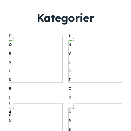
Kategorier
F
I
O
N
R
V
S
E
I
S
K
T
R
O
I
R
L
F
N
Å
O
G
N
R
B