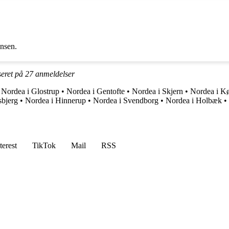
ansen.
seret på
27
anmeldelser
•
Nordea i Glostrup
•
Nordea i Gentofte
•
Nordea i Skjern
•
Nordea i K
sbjerg
•
Nordea i Hinnerup
•
Nordea i Svendborg
•
Nordea i Holbæk
•
terest
TikTok
Mail
RSS