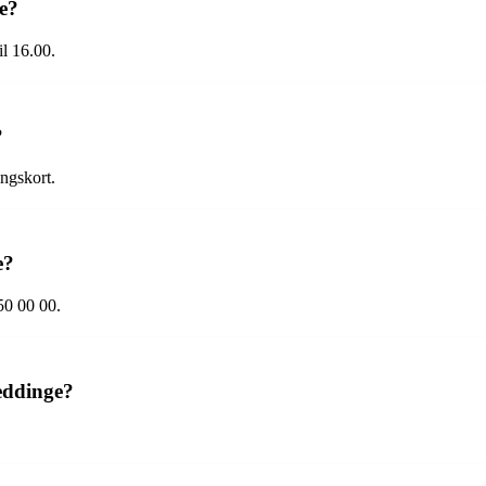
e?
il 16.00.
?
ngskort.
e?
50 00 00.
eddinge?