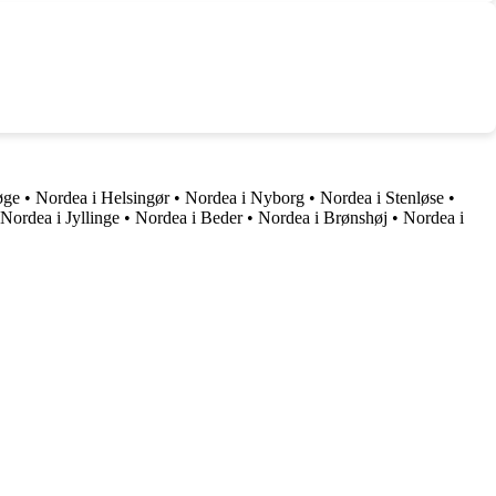
øge
•
Nordea i Helsingør
•
Nordea i Nyborg
•
Nordea i Stenløse
•
Nordea i Jyllinge
•
Nordea i Beder
•
Nordea i Brønshøj
•
Nordea i