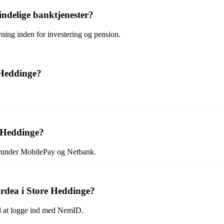
ndelige banktjenester?
ning inden for investering og pension.
 Heddinge?
e Heddinge?
herunder MobilePay og Netbank.
rdea i Store Heddinge?
d at logge ind med NemID.