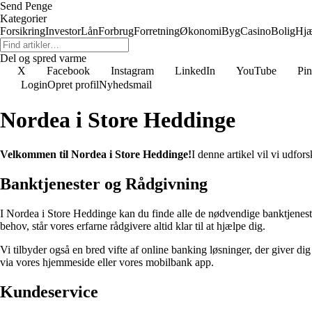
Send Penge
Kategorier
Forsikring
Investor
Lån
Forbrug
Forretning
Økonomi
Byg
Casino
Bolig
Hjæ
Del og spred varme
X
Facebook
Instagram
LinkedIn
YouTube
Pin
Login
Opret profil
Nyhedsmail
Nordea i Store Heddinge
Velkommen til Nordea i Store Heddinge!
I denne artikel vil vi udfor
Banktjenester og Rådgivning
I Nordea i Store Heddinge kan du finde alle de nødvendige banktjenest
behov, står vores erfarne rådgivere altid klar til at hjælpe dig.
Vi tilbyder også en bred vifte af online banking løsninger, der giver d
via vores hjemmeside eller vores mobilbank app.
Kundeservice