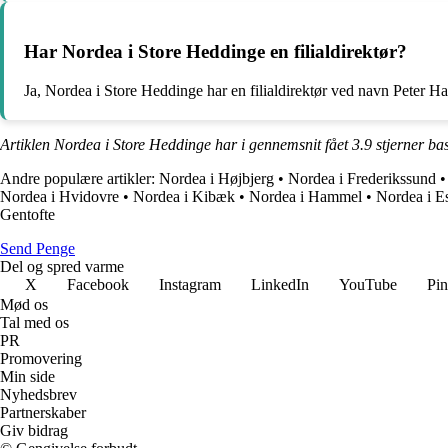
Har Nordea i Store Heddinge en filialdirektør?
Ja, Nordea i Store Heddinge har en filialdirektør ved navn Peter H
Artiklen Nordea i Store Heddinge har i gennemsnit fået
3.9
stjerner ba
Andre populære artikler:
Nordea i Højbjerg
•
Nordea i Frederikssund
Nordea i Hvidovre
•
Nordea i Kibæk
•
Nordea i Hammel
•
Nordea i E
Gentofte
Send Penge
Del og spred varme
X
Facebook
Instagram
LinkedIn
YouTube
Pin
Mød os
Tal med os
PR
Promovering
Min side
Nyhedsbrev
Partnerskaber
Giv bidrag