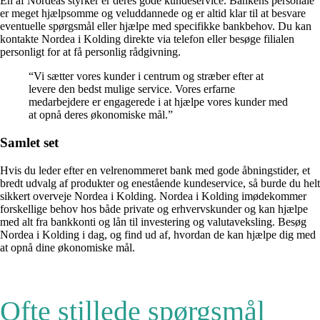
En af Nordeas styrker er deres gode kundeservice. Bankens personale
er meget hjælpsomme og veluddannede og er altid klar til at besvare
eventuelle spørgsmål eller hjælpe med specifikke bankbehov. Du kan
kontakte Nordea i Kolding direkte via telefon eller besøge filialen
personligt for at få personlig rådgivning.
“Vi sætter vores kunder i centrum og stræber efter at
levere den bedst mulige service. Vores erfarne
medarbejdere er engagerede i at hjælpe vores kunder med
at opnå deres økonomiske mål.”
Samlet set
Hvis du leder efter en velrenommeret bank med gode åbningstider, et
bredt udvalg af produkter og enestående kundeservice, så burde du helt
sikkert overveje Nordea i Kolding. Nordea i Kolding imødekommer
forskellige behov hos både private og erhvervskunder og kan hjælpe
med alt fra bankkonti og lån til investering og valutaveksling. Besøg
Nordea i Kolding i dag, og find ud af, hvordan de kan hjælpe dig med
at opnå dine økonomiske mål.
Ofte stillede spørgsmål