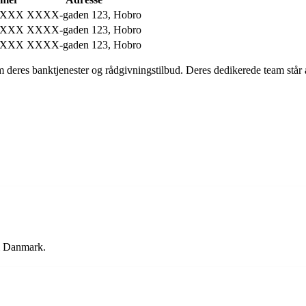
XXXX
XXXX-gaden 123, Hobro
XXXX
XXXX-gaden 123, Hobro
XXXX
XXXX-gaden 123, Hobro
res banktjenester og rådgivningstilbud. Deres dedikerede team står altid
 i Danmark.