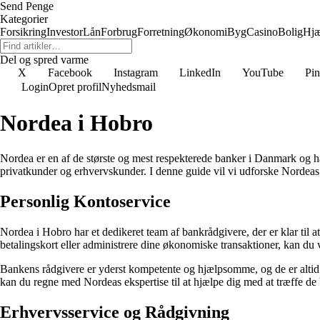
Send Penge
Kategorier
Forsikring
Investor
Lån
Forbrug
Forretning
Økonomi
Byg
Casino
Bolig
Hjæ
Del og spred varme
X
Facebook
Instagram
LinkedIn
YouTube
Pin
Login
Opret profil
Nyhedsmail
Nordea i Hobro
Nordea er en af ​​de største og mest respekterede banker i Danmark og har
privatkunder og erhvervskunder. I denne guide vil vi udforske Nordeas t
Personlig Kontoservice
Nordea i Hobro har et dedikeret team af bankrådgivere, der er klar til 
betalingskort eller administrere dine økonomiske transaktioner, kan du v
Bankens rådgivere er yderst kompetente og hjælpsomme, og de er altid v
kan du regne med Nordeas ekspertise til at hjælpe dig med at træffe de 
Erhvervsservice og Rådgivning