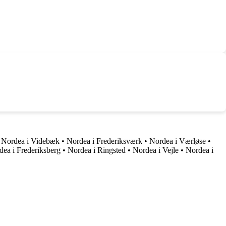
•
Nordea i Videbæk
•
Nordea i Frederiksværk
•
Nordea i Værløse
•
dea i Frederiksberg
•
Nordea i Ringsted
•
Nordea i Vejle
•
Nordea i