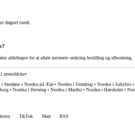
er døgnet rundt.
o?
kte afdelingen for at aftale nærmere omkring bestilling og afhentning.
1
anmeldelser
 i Stenløse
•
Nordea på Ærø
•
Nordea i Vamdrup
•
Nordea i Aabybro
borg
•
Nordea i Herning
•
Nordea i Maribo
•
Nordea i Hørsholm
•
Nor
terest
TikTok
Mail
RSS