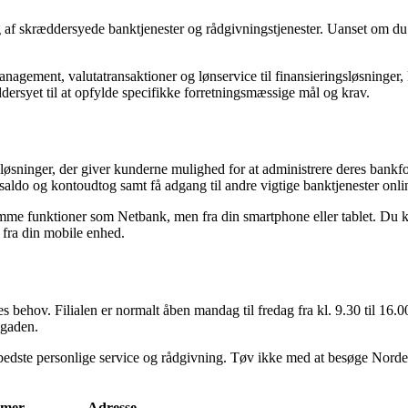
f skræddersyede banktjenester og rådgivningstjenester. Uanset om du dr
agement, valutatransaktioner og lønservice til finansieringsløsninger, k
dersyet til at opfylde specifikke forretningsmæssige mål og krav.
løsninger, der giver kunderne mulighed for at administrere deres bank
aldo og kontoudtog samt få adgang til andre vigtige banktjenester onli
me funktioner som Netbank, men fra din smartphone eller tablet. Du ka
 fra din mobile enhed.
behov. Filialen er normalt åben mandag til fredag fra kl. 9.30 til 16.0
gaden.
bedste personlige service og rådgivning. Tøv ikke med at besøge Nordea
mmer
Adresse