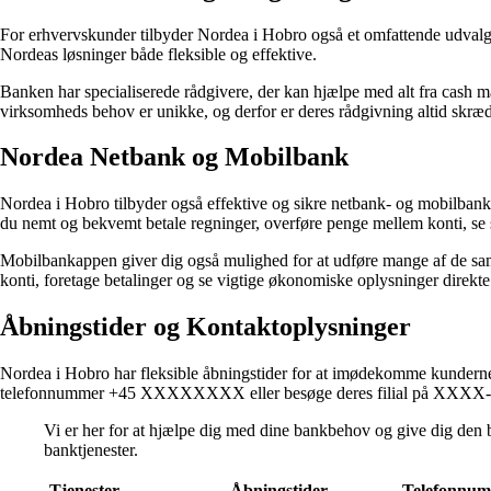
For erhvervskunder tilbyder Nordea i Hobro også et omfattende udvalg a
Nordeas løsninger både fleksible og effektive.
Banken har specialiserede rådgivere, der kan hjælpe med alt fra cash man
virksomheds behov er unikke, og derfor er deres rådgivning altid skræd
Nordea Netbank og Mobilbank
Nordea i Hobro tilbyder også effektive og sikre netbank- og mobilbank
du nemt og bekvemt betale regninger, overføre penge mellem konti, se s
Mobilbankappen giver dig også mulighed for at udføre mange af de sam
konti, foretage betalinger og se vigtige økonomiske oplysninger direkte
Åbningstider og Kontaktoplysninger
Nordea i Hobro har fleksible åbningstider for at imødekomme kundernes 
telefonnummer +45 XXXXXXXX eller besøge deres filial på XXXX-
Vi er her for at hjælpe dig med dine bankbehov og give dig den 
banktjenester.
Tjenester
Åbningstider
Telefonnu