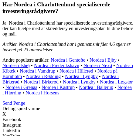
Har Nordea i Charlottenlund specialiserede
investeringsrådgivere?
Ja, Nordea i Charlottenlund har specialiserede investeringsrådgivere,
der kan hjælpe med at skræddersy en investeringsplan til dine behov
og mål.
Artiklen Nordea i Charlottenlund har i gennemsnit fået
4.6
stjerner
baseret på
23
anmeldelser
Andre populære artikler:
Nordea i Gentofte
•
Nordea i Ejby
•
Nordea i Ishøj
•
Nordea i Frederikshavn
•
Nordea i Nexø
•
Nordea i
Kibæk
•
Nordea i Vamdrup
•
Nordea i Hillerød
•
Nordea på
Bornholm
•
Nordea i Rødding
•
Nordea i Lyngby
•
Nordea i
Birkerød
•
Nordea i Birkerød
•
Nordea i Lyngby
•
Nordea i Løgstør
•
Nordea i Grenaa
•
Nordea i Kastrup
•
Nordea i Ballerup
•
Nordea
i Hjørring
•
Nordea i Horsens
Send Penge
Del og spred varme
X
Facebook
Instagram
LinkedIn
YouTube