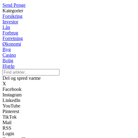
Send Penge
Kategorier
Forsikring
Investor
Lån
Forbrug
Forretning
Økonomi
Byg
Casino
Bolig
Hjælp
Del og spred varme
X
Facebook
Instagram
LinkedIn
YouTube
Pinterest
TikTok
Mail
RSS
Login